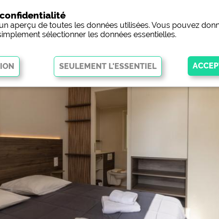
confidentialité
campings
5 éto
 un aperçu de toutes les données utilisées. Vous pouvez donn
mplement sélectionner les données essentielles.
ermettent des fonctions de base et sont essentiels au bon
Web. Sans ces cookies, certaines parties du site Web
ne fonctionneront
rçu des sites Web des campings)
siehe Datenschutzerklärung des jeweil
a page Facebook des campings)
https://www.facebook.com/about/pr
 Social Media