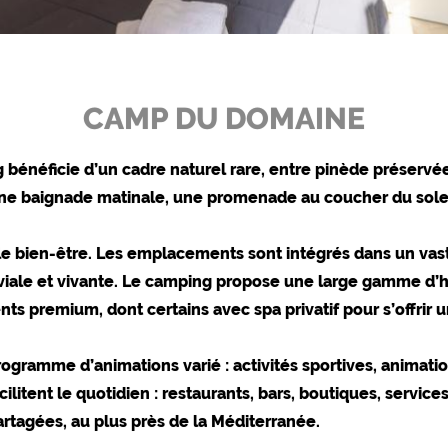
pings)
https://policies.google.com/privacy
ur carte, directions, etc.)
https://policies.google.com/privacy
mes)
https://policies.google.com/privacy
CAMP DU DOMAINE
https://policies.google.com/privacy
bénéficie d’un cadre naturel rare, entre pinède préservée e
 une baignade matinale, une promenade au coucher du soleil
https://policies.google.com/privacy
le bien-être. Les emplacements sont intégrés dans un vas
https://policies.google.com/privacy
iviale et vivante. Le camping propose une large gamme d’h
https://policies.google.com/privacy
s premium, dont certains avec spa privatif pour s’offrir
 cookies peuvent être modifiés à tout moment dans le pied 
programme d’animations varié : activités sportives, animati
tent le quotidien : restaurants, bars, boutiques, services
partagées, au plus près de la Méditerranée.