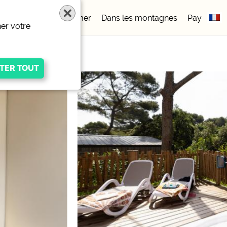
iles
Au bord de la mer
Dans les montagnes
Pay
er votre
igen Anbieters
ivacy/