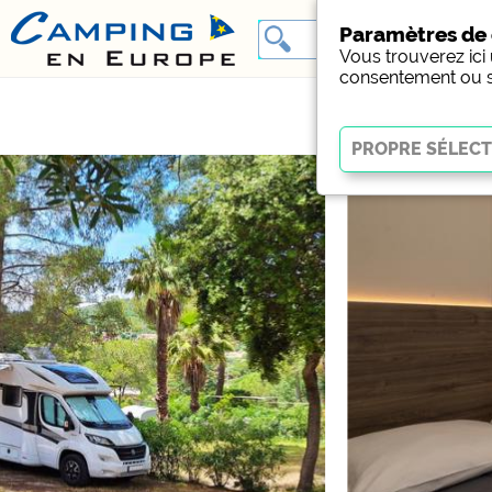
Paramètres de 
Vous trouverez ici
consentement ou si
Essentiel
Les cookies essentiels p
fonctionnement du site 
pas
.
Social Media
Aperçu du camping (ape
Facebook (Aperçu de l
Médias externes /