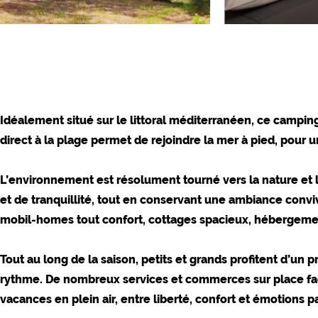
YouTube (Vidéos de cam
Google Maps (Recherche s
Google reCAPTCHA (For
Statistiques
Google Analytics
Idéalement situé sur le littoral méditerranéen, ce camping 
direct à la plage permet de rejoindre la mer à pied, pour
Commercialisation
Google Ads
L’environnement est résolument tourné vers la nature et 
Google AdSense
et de tranquillité, tout en conservant une ambiance conv
Google Remarketing
mobil-homes tout confort, cottages spacieux, hébergement
Les paramètres des
Tout au long de la saison, petits et grands profitent d’un 
"COOKIES"!
rythme. De nombreux services et commerces sur place facili
vacances en plein air, entre liberté, confort et émotions 