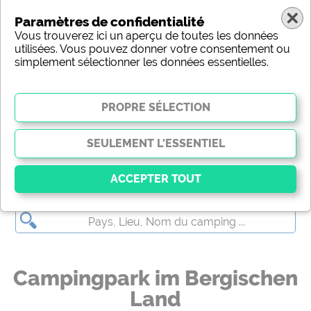
Paramètres de confidentialité
Vous trouverez ici un aperçu de toutes les données
utilisées. Vous pouvez donner votre consentement ou
simplement sélectionner les données essentielles.
Campingpark im Bergischen Land
Essentiel
Les cookies essentiels permettent des fonctions de
base et sont essentiels au bon fonctionnement du site
Web. Sans ces cookies, certaines parties du site Web
Campingpark im Bergischen
ne fonctionneront pas
.
Land