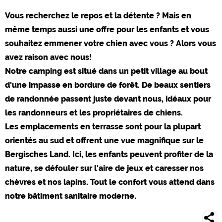
Social Media
Vous recherchez le repos et la détente ? Mais en
Aperçu du camping (aperçu des sites Web des campings)
même temps aussi une offre pour les enfants et vous
siehe Datenschutzerklärung des jeweiligen Anbieters
souhaitez emmener votre chien avec vous ? Alors vous
Facebook (Aperçu de la page Facebook des campings)
avez raison avec nous!
https://www.facebook.com/about/privacy/
Notre camping est situé dans un petit village au bout
d'une impasse en bordure de forêt. De beaux sentiers
Médias externes / Social Media
de randonnée passent juste devant nous, idéaux pour
YouTube (Vidéos de campings)
les randonneurs et les propriétaires de chiens.
https://policies.google.com/privacy
Les emplacements en terrasse sont pour la plupart
Google Maps (Recherche sur carte, directions, etc.)
orientés au sud et offrent une vue magnifique sur le
https://policies.google.com/privacy
Bergisches Land. Ici, les enfants peuvent profiter de la
Google reCAPTCHA (Formes)
nature, se défouler sur l'aire de jeux et caresser nos
https://policies.google.com/privacy
chèvres et nos lapins. Tout le confort vous attend dans
notre bâtiment sanitaire moderne.
Statistiques
Google Analytics